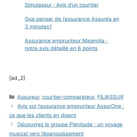
Simulassur : Avis d’un courtier
Que penser de l’assurance Assuréa en
3 minutes?
Assurance emprunteur Magnolia :
notre avis détaillé en 6 points
[ad_2]
Catégories
Assureur
,
courtier-comparateur
,
FILIASSUR
Avis sur l’assurance emprunteur AssurOne :
ce que les clients en disent
Découvrez le groupe Plénitude : un voyage
musical vers l’épanouissement