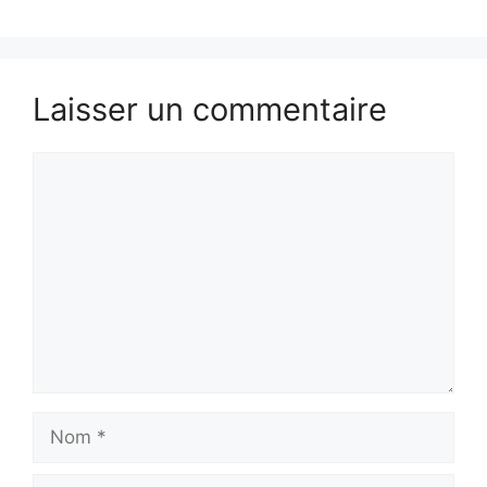
Laisser un commentaire
Commentaire
Nom
E-