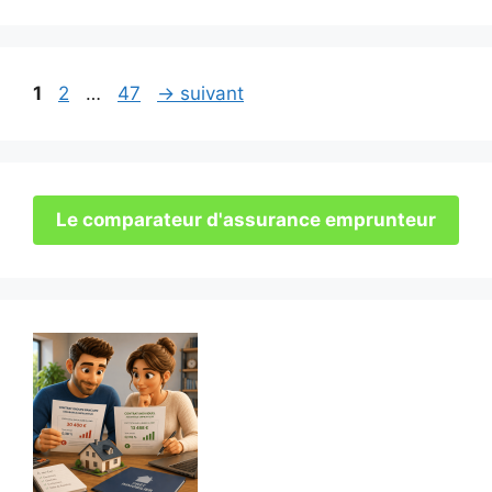
Page
Page
Page
1
2
…
47
→
suivant
Le comparateur d'assurance emprunteur