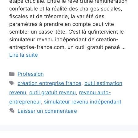
étape cruciale. Entre le rêve d’une rémunération
confortable et la réalité des charges sociales,
fiscales et de trésorerie, la variété des
paramètres à prendre en compte peut vite
sembler un casse-tête. C’est là qu’intervient le
simulateur revenu indépendant de creation-
entreprise-france.com, un outil gratuit pensé …
Lire la suite
Catégories
Profession
Étiquettes
création entreprise france
,
outil estimation
revenu
,
outil gratuit revenu
,
revenu auto-
entrepreneur
,
simulateur revenu indépendant
Laisser un commentaire