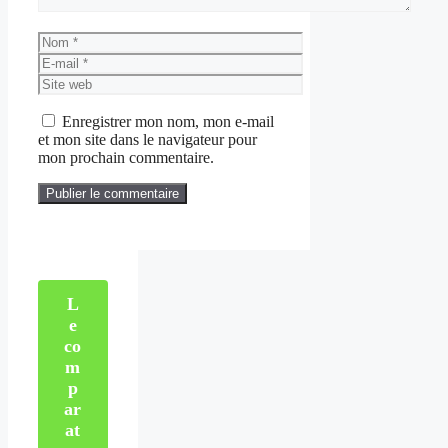
Nom
E-
mail
Site
web
Enregistrer mon nom, mon e-mail
et mon site dans le navigateur pour
mon prochain commentaire.
L
e
co
m
p
ar
at