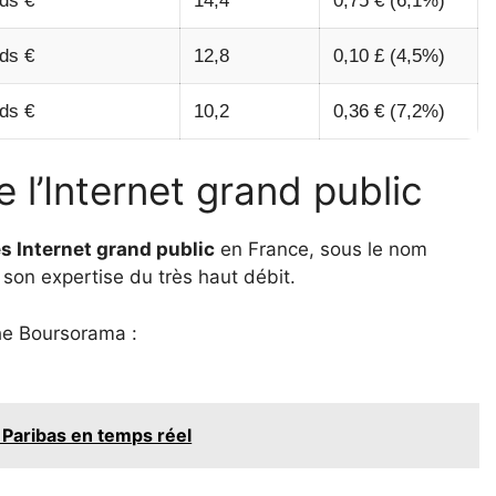
ds €
14,4
0,75 € (6,1%)
ds €
12,8
0,10 £ (4,5%)
ds €
10,2
0,36 € (7,2%)
 l’Internet grand public
s Internet grand public
en France, sous le nom
son expertise du très haut débit.
che Boursorama :
 Paribas en temps réel