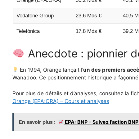
Orange (EPA:ORA)
30,2 Mds €
43,1 M
Vodafone Group
23,6 Mds €
40,5 M
Telefónica
17,8 Mds €
39,2 M
Anecdote : pionnier de
En 1994, Orange lançait l’
un des premiers accè
Wanadoo. Ce positionnement historique a façonné 
Pour plus de détails et d’analyses, consultez la fi
Orange (EPA:ORA) – Cours et analyses
En savoir plus :
EPA: BNP – Suivez l’action BNP