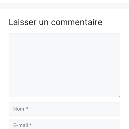
Laisser un commentaire
Commentaire
Nom
E-