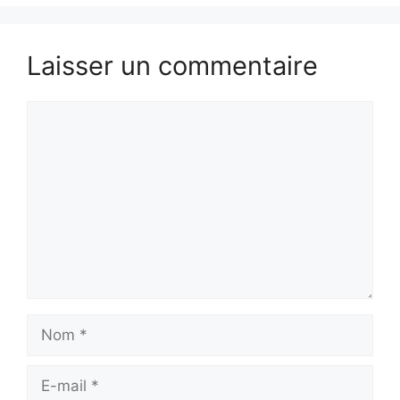
Laisser un commentaire
Commentaire
Nom
E-
mail