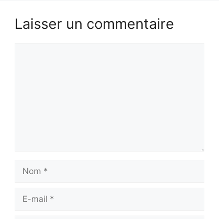
Laisser un commentaire
Commentaire
Nom
E-
mail