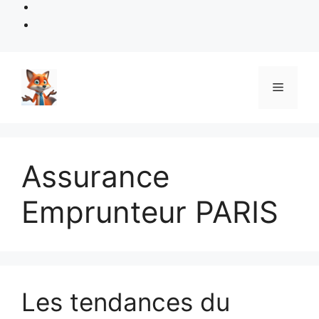
Aller
au
Menu
contenu
Assurance
Emprunteur PARIS
Les tendances du