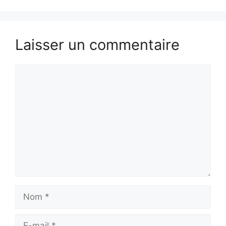
Laisser un commentaire
Commentaire
Nom
E-