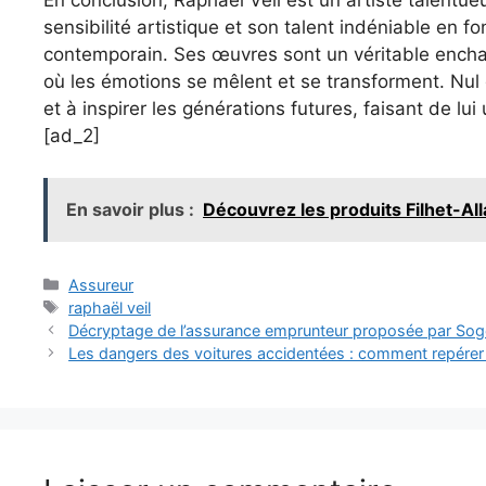
En conclusion, Raphaël Veil est un artiste talentu
sensibilité artistique et son talent indéniable en fo
contemporain. Ses œuvres sont un véritable enchan
où les émotions se mêlent et se transforment. Nul 
et à inspirer les générations futures, faisant de lu
[ad_2]
En savoir plus :
Découvrez les produits Filhet-Alla
Catégories
Assureur
Étiquettes
raphaël veil
Décryptage de l’assurance emprunteur proposée par So
Les dangers des voitures accidentées : comment repére