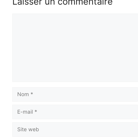
Laisser un commentaire
Commentaire
Nom
E-
mail
Site
web