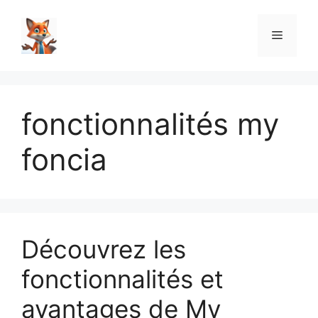
Aller
au
Menu
contenu
fonctionnalités my
foncia
Découvrez les
fonctionnalités et
avantages de My