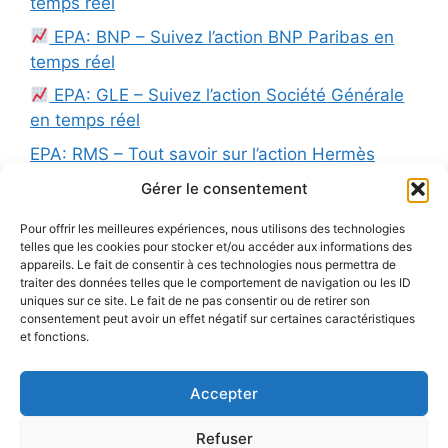
temps réel
EPA: BNP – Suivez l’action BNP Paribas en
temps réel
EPA: GLE – Suivez l’action Société Générale
en temps réel
EPA: RMS – Tout savoir sur l’action Hermès
International à la Bourse de Paris
Gérer le consentement
EPA:RNO – Suivez l’action Renault en temps
Pour offrir les meilleures expériences, nous utilisons des technologies
réel
telles que les cookies pour stocker et/ou accéder aux informations des
appareils. Le fait de consentir à ces technologies nous permettra de
EPA: DBG – Suivez l’action Derichebourg en
traiter des données telles que le comportement de navigation ou les ID
temps réel
uniques sur ce site. Le fait de ne pas consentir ou de retirer son
consentement peut avoir un effet négatif sur certaines caractéristiques
EPA: BN – Suivez l’action Derichebourg en
et fonctions.
temps réel
Accepter
Refuser
Mentions légales