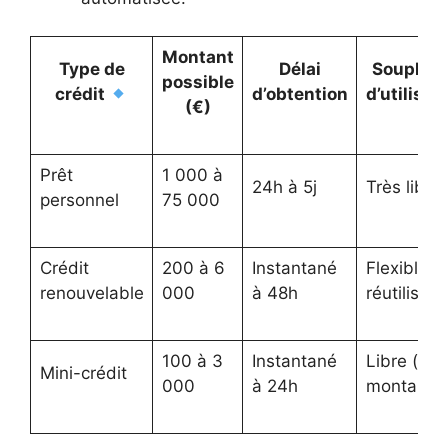
Montant
Type de
Délai
Souples
possible
crédit
d’obtention
d’utilisat
(€)
Prêt
1 000 à
24h à 5j
Très libre
personnel
75 000
Crédit
200 à 6
Instantané
Flexible,
renouvelable
000
à 48h
réutilisabl
100 à 3
Instantané
Libre (peti
Mini-crédit
000
à 24h
montants)