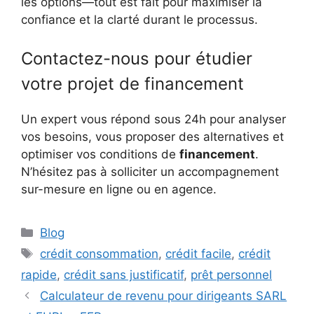
les options—tout est fait pour maximiser la
confiance et la clarté durant le processus.
Contactez-nous pour étudier
votre projet de financement
Un expert vous répond sous 24h pour analyser
vos besoins, vous proposer des alternatives et
optimiser vos conditions de
financement
.
N’hésitez pas à solliciter un accompagnement
sur-mesure en ligne ou en agence.
Catégories
Blog
Étiquettes
crédit consommation
,
crédit facile
,
crédit
rapide
,
crédit sans justificatif
,
prêt personnel
Calculateur de revenu pour dirigeants SARL