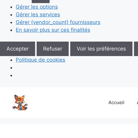
Gérer les options
Gérer les services
Gérer {vendor_count} fournisseurs
En savoir plus sur ces finalités
Accepter
Refuser
Voir les préférences
Politique de cookies
Aller
au
Accueil
contenu