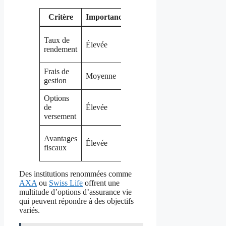
Critère
Importance
Exemples
2% à 5%
Taux de
Élevée
selon le
rendement
contrat
Frais de
De 0,5% à
Moyenne
gestion
1%
Options
Fixes, libres,
de
Élevée
uniques
versement
Exonérations
Avantages
Élevée
en cas de
fiscaux
décès
Des institutions renommées comme
AXA
ou
Swiss Life
offrent une
multitude d’options d’assurance vie
qui peuvent répondre à des objectifs
variés.